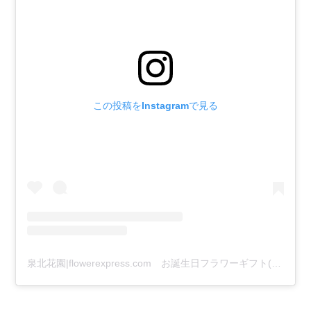
この投稿をInstagramで見る
泉北花園|flowerexpress.com お誕生日フラワーギフト(@flowerexpress.co.jp)がシェアした投稿