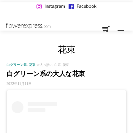
Skip
Instagram
Facebook
to
content
Me
花束
白グリーン系
,
花束
大人っぽい
,
白系
,
花束
白グリーン系の大人な花束
2022年11月11日